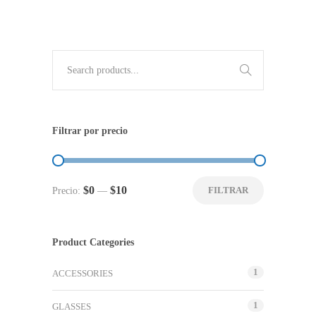
Use
the
up
Filtrar por precio
and
down
arrows
Precio
Precio
$0
$10
FILTRAR
Precio:
—
to
mínimo
máximo
select
a
Product Categories
result.
Press
1
ACCESSORIES
enter
to
1
GLASSES
go