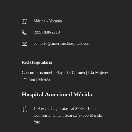
Mérida - Yucatán
(999) 838-2719
contacto@amerimedhospitals.com
Red Hospitalaria
Cancún
|
Cozumel
|
Playa del Carmen
|
Isla Mujeres
|
Tulum |
Mérida
Hospital Amerimed Mérida
149 ext. tablaje catastral 27790, Lote
Comisaría, Chichí Suárez, 97306 Mérida,
Yuc.