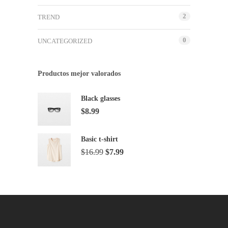
to
2
TREND
the
selected
0
UNCATEGORIZED
search
result.
Touch
Productos mejor valorados
device
users
Black glasses
can
$
8.99
use
touch
and
Basic t-shirt
swipe
$
16.99
$
7.99
gestures.