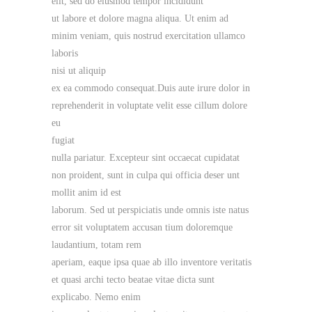
elit, sed do eiusmod tempor incididunt
ut labore et dolore magna aliqua. Ut enim ad
minim veniam, quis nostrud exercitation ullamco
laboris
nisi ut aliquip
ex ea commodo consequat.Duis aute irure dolor in
reprehenderit in voluptate velit esse cillum dolore
eu
fugiat
nulla pariatur. Excepteur sint occaecat cupidatat
non proident, sunt in culpa qui officia deser unt
mollit anim id est
laborum. Sed ut perspiciatis unde omnis iste natus
error sit voluptatem accusan tium doloremque
laudantium, totam rem
aperiam, eaque ipsa quae ab illo inventore veritatis
et quasi archi tecto beatae vitae dicta sunt
explicabo. Nemo enim