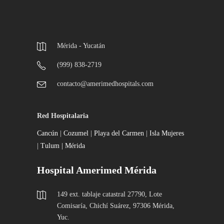
Mérida - Yucatán
(999) 838-2719
contacto@amerimedhospitals.com
Red Hospitalaria
Cancún
|
Cozumel
|
Playa del Carmen
|
Isla Mujeres
|
Tulum |
Mérida
Hospital Amerimed Mérida
149 ext. tablaje catastral 27790, Lote
Comisaría, Chichí Suárez, 97306 Mérida,
Yuc.