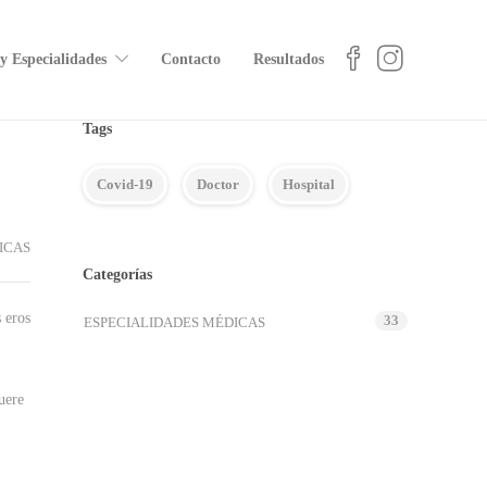
 y Especialidades
Contacto
Resultados
Tags
Covid-19
Doctor
Hospital
ICAS
Categorías
 eros
33
ESPECIALIDADES MÉDICAS
uere