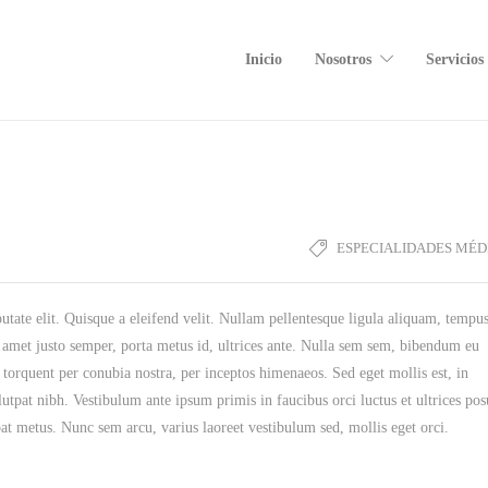
Inicio
Nosotros
Servicios
ESPECIALIDADES MÉD
utate elit. Quisque a eleifend velit. Nullam pellentesque ligula aliquam, tempus
it amet justo semper, porta metus id, ultrices ante. Nulla sem sem, bibendum eu
a torquent per conubia nostra, per inceptos himenaeos. Sed eget mollis est, in
tpat nibh. Vestibulum ante ipsum primis in faucibus orci luctus et ultrices pos
pat metus. Nunc sem arcu, varius laoreet vestibulum sed, mollis eget orci.